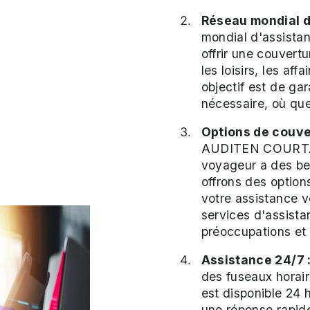
Réseau mondial d
mondial d'assista
offrir une couvert
les loisirs, les aff
objectif est de gar
nécessaire, où qu
Options de couve
AUDITEN COURTAG
voyageur a des be
offrons des option
votre assistance v
services d'assista
préoccupations et 
Assistance 24/7 
des fuseaux horai
est disponible 24 h
une réponse rapide