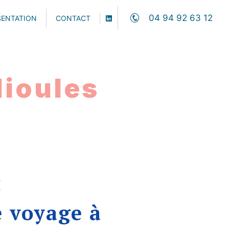
04 94 92 63 12
SENTATION
CONTACT
lioules
E
e voyage à