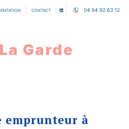
04 94 92 63 12
SENTATION
CONTACT
La Garde
E
e emprunteur à