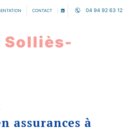
04 94 92 63 12
SENTATION
CONTACT
 Solliès-
E
en assurances à