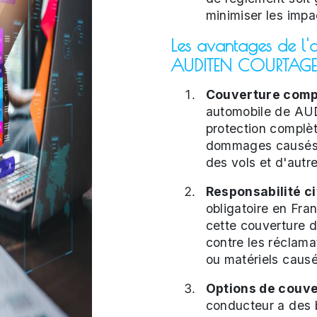
minimiser les impa
Les avantages de l'
AUDITEN COURTAGE p
Couverture compl
automobile de A
protection complèt
dommages causés p
des vols et d'autre
Responsabilité civ
obligatoire en Fra
cette couverture 
contre les réclam
ou matériels causé
Options de couve
conducteur a des 