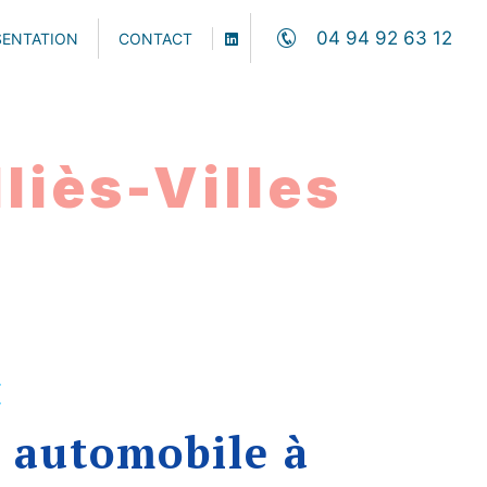
04 94 92 63 12
SENTATION
CONTACT
liès-Villes
E
 automobile à