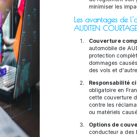
minimiser les impa
Les avantages de l'
AUDITEN COURTAGE p
Couverture compl
automobile de A
protection complèt
dommages causés p
des vols et d'autre
Responsabilité civ
obligatoire en Fra
cette couverture 
contre les réclam
ou matériels causé
Options de couve
conducteur a des 