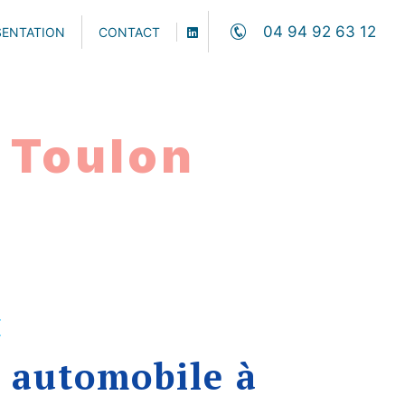
04 94 92 63 12
SENTATION
CONTACT
 Toulon
E
 automobile à